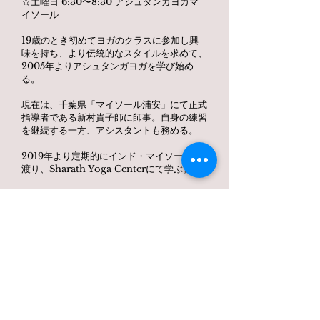
☆土曜日 6:30〜8:30 アシュタンガヨガマ
イソール
19歳のとき初めてヨガのクラスに参加し興
味を持ち、より伝統的なスタイルを求めて、
2005年よりアシュタンガヨガを学び始め
る。
現在は、千葉県「マイソール浦安」にて正式
指導者である新村貴子師に師事。自身の練習
を継続する一方、アシスタントも務める。
2019年より定期的にインド・マイソールへ
渡り、Sharath Yoga Centerにて学ぶ。
2023年、シャラート・ジョイス師よりアシ
ュタンガヨガ正式指導者Lelel 2としての認
定を受ける。
シャンティプルナ