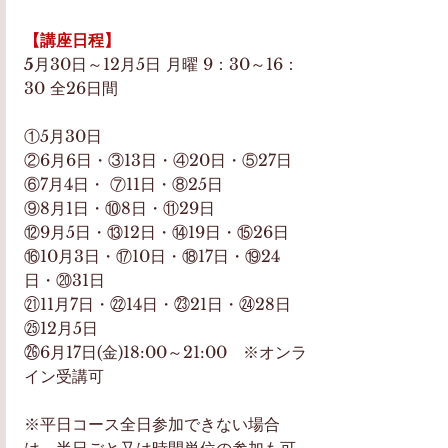
【講座日程】
5
月30日～12月5日 月曜 9：30～16：
30 全26日間
①5月30日
②6月6日・③13日・④20日・⑤27日
⑥7月4日・ ⑦11日・⑧25日
⑨8月1日・⑩8日・⑪29日
⑫9月5日・⑬12日・⑭19日・⑮26日
⑯10月3日・⑰10日・⑱17日・⑲24
日・⑳31日
㉑11月7日・㉒14日・㉓21日・㉔28日
㉕12月5日
㉖6月17日(金)18:00～21:00　※オンラ
イン受講可
※平日コース全日参加できない場合