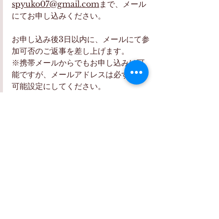
spyuko07@gmail.com
まで、メール
にてお申し込みください。
お申し込み後3日以内に、メールにて参
加可否のご返事を差し上げます。
※携帯メールからでもお申し込みは可
能ですが、メールアドレスは必ず受信
可能設定にしてください。
※参加費振込後、正式お申し込み完了
と致します。
【お問い合わせ】
件名に『RYT200第4期問い合わせ』
と明記の上、
spyuko07
@gmail.co
m
までメールにてご連絡ください。  
【講 師 プ ロ フ ィ ー ル】