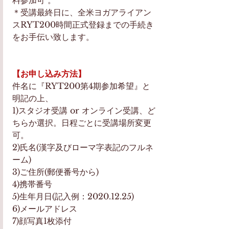
料参加可 。
＊受講最終日に、全米ヨガアライアン
スRYT200時間正式登録までの手続き
をお手伝い致します。
【お申し込み方法】
件名に『RYT200第4期参加希望』と
明記の上、
1)スタジオ受講 or オンライン受講、ど
ちらか選択。日程ごとに受講場所変更
可。
2)氏名(漢字及びローマ字表記のフルネ
ーム)
3)ご住所(郵便番号から)
4)携帯番号
5)生年月日(記入例：2020.12.25)
6)メールアドレス
7)顔写真1枚添付