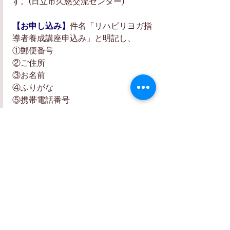
す。(日立市久慈交流センター)
【お申し込み】
件名「リハビリヨガ指
導者養成講座申込み」と明記し、
①郵便番号
②ご住所
③お名前
④ふりがな
⑤携帯電話番号
⑥生年月日(記入例：2020.12.25)
⑦メールアドレス
⑧顔写真添付(お一人で写っている上半
身の写真)
をご記入の上、
shantipurna_yoyaku@yahoo.co.jp
 まで 、メールにてお申し込みくださ
い。  
※混乱を避けるため、SNSによるお申