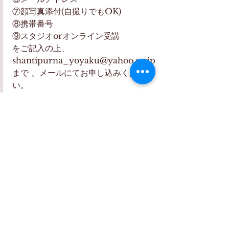
⑦顔写真添付(自撮りでもOK)
⑧携帯番号
⑨スタジオorオンライン受講
をご記入の上、
shantipurna_yoyaku@yahoo.co.jp
まで 、メールにてお申し込みくださ
い。
※混乱を避けるため、SNSによるお申
し込みはお断りいたします。
すべて表示
最新記事