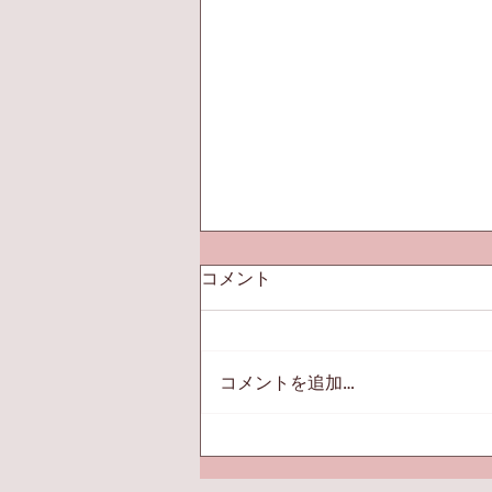
コメント
コメントを追加…
「【PAY IDアプリ限定】
20％OFFクーポン・フォロー