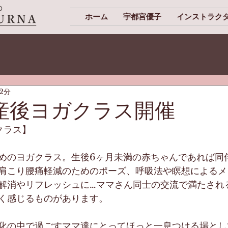
ホーム
宇都宮優子
インストラク
2分
産後ヨガクラス開催
クラス】
めのヨガクラス。生後6ヶ月未満の赤ちゃんであれば同
肩こり腰痛軽減のためのポーズ、呼吸法や瞑想によるメ
解消やリフレッシュに…ママさん同士の交流で満たされ
く感じるものがあります。
化の中で過ごすママ達にとってほっと一息つける場とし