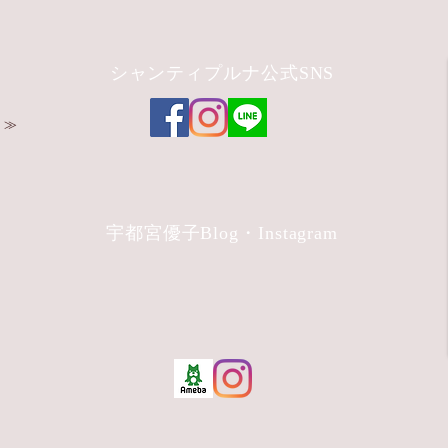
座
シャンティプルナ公式SNS
 ≫
宇都宮優子Blog・Instagram