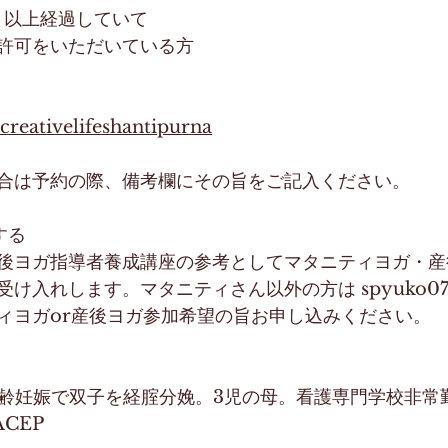
月以上経過していて
許可をいただいている方
/creativelifeshantipurna
合は予約の際、備考欄にその旨をご記入ください。
する
後ヨガ指導者養成講座の参考としてマタニティヨガ・産
入れします。マタニティさん以外の方は spyuko07@g
ィヨガor産後ヨガ参加希望の旨お申し込みください。
高齢妊娠で双子を経腟分娩。3児の母。看護専門学校非常勤
ACEP