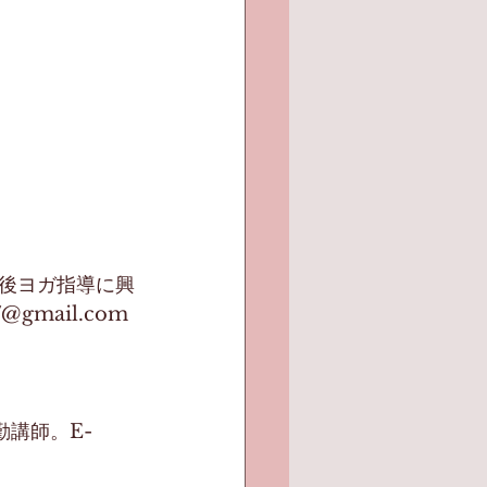
後ヨガ指導に興
mail.com 
講師。E-