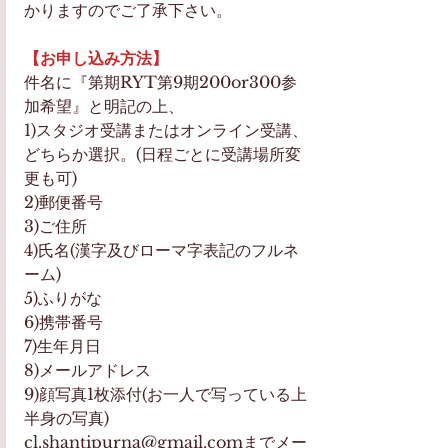
かりますのでご了承下さい。
【お申し込み方法】
件名に『第期RYT第9期200or300参
加希望』と明記の上、
1)スタジオ受講またはオンライン受講、
どちらか選択。(日程ごとに受講場所変
更も可)
2)郵便番号
3)ご住所
4)氏名(漢字及びローマ字表記のフルネ
ーム)
5)ふりがな
6)携帯番号
7)生年月日
8)メールアドレス
9)顔写真1枚添付(お一人で写っている上
半身の写真)
cl.shantipurna@gmail.com
までメー