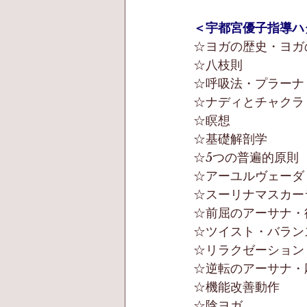
＜宇都宮優子指導ハ
☆ヨガの歴史・ヨガ
☆八枝則
☆呼吸法・プラーナ
☆ナディとチャクラ
☆瞑想
☆基礎解剖学
☆5つの普遍的原則
☆アーユルヴェーダ
☆スーリナマスカー
☆前屈のアーサナ・
☆ツイスト・バラン
☆リラクゼーション
☆逆転のアーサナ・
☆機能改善動作
☆陰ヨガ