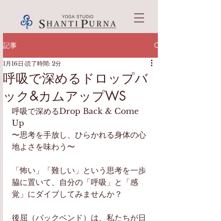
記事
1月16日
読了時間: 2分
呼吸で深めるドロップバ
ック&カムアップWS
呼吸で深めるDrop Back & Come 
Up
​〜思考を手放し、ひらかれる身体の心
地よさを味わう〜
​「怖い」「難しい」という思考を一歩
脇に置いて、自分の「呼吸」と「感
覚」にダイブしてみませんか？
​後屈（バックベンド）は、私たちが日