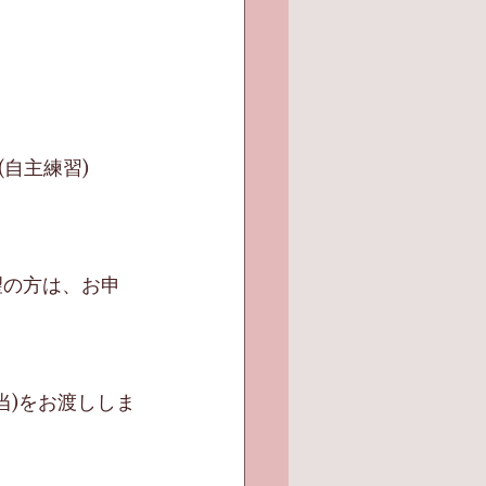
主練習)　  
望の方は、お申
当)をお渡ししま