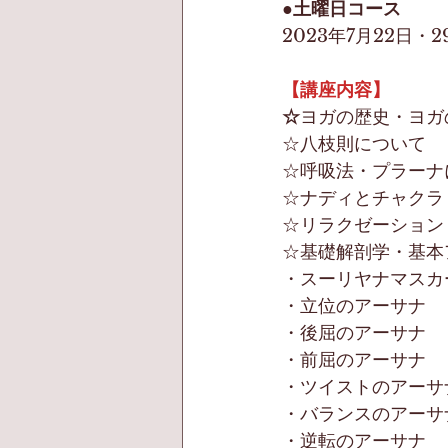
●土曜日コース
2023年7月22日・2
【講座内容】
☆
ヨガの歴史・ヨガ
☆八枝則について 
☆呼吸法・プラーナ
☆ナディとチャクラ
☆リラクゼーション
☆基礎解剖学・基本
・スーリヤナマスカ
・立位のアーサナ 
・後屈のアーサナ　
・前屈のアーサナ　
・ツイストのアーサ
・バランスのアーサ
・逆転のアーサナ 