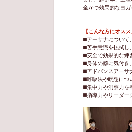
全かつ効果的なヨガ
【こんな方にオスス
◼️アーサナについ
◼️苦手意識を払拭
◼️安全で効果的な
◼️身体の癖に気付
◼️アドバンスアー
◼️呼吸法や瞑想に
◼️集中力や洞察力
◼️指導力やリーダ