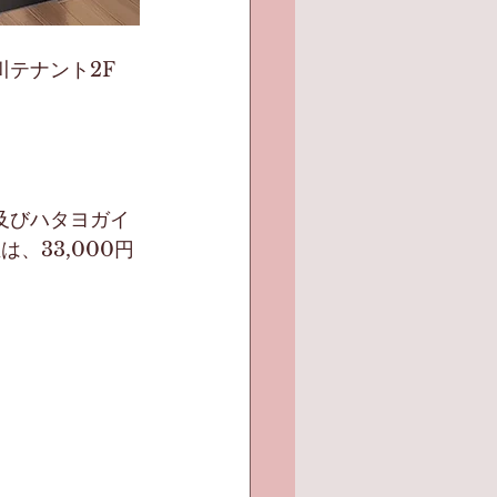
川テナント2F
及びハタヨガイ
、33,000円