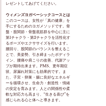
レゼントしてあげてください。 
ウィメンズヨガベーシックコースとは
このコースは、女性が「真の健康」を
手にするためのヨガメソッドです。骨
盤・股関節・骨盤底筋群を中心に主に
第1チャクラ・第2チャクラを活性化す
るポーズやエクササイズを行います。
腰回り、股関節のバランスを整えるこ
とで、美姿勢、引き締まったボディラ
イン、腰痛や肩こりの改善、代謝アッ
プが期待出来ます。PMS、更年期症
状、尿漏れ対策にも効果的です。ま
た、子宮・卵巣・腸に良好なエネルギ
ーを循環させ、生命力・創造性・情緒
の安定を育みます。人との関係性や柔
軟な対応力も高まり、“生きる喜び”を
感じられる心と体へと導きます。 