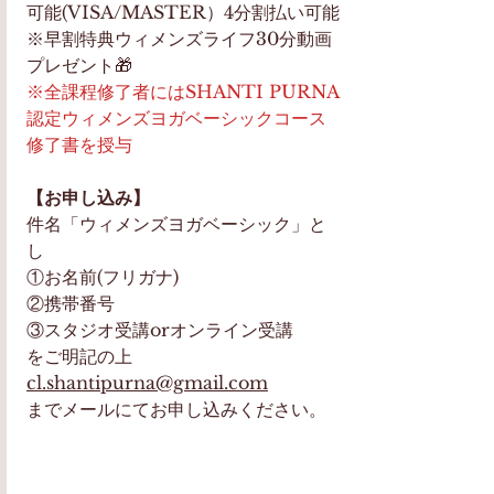
可能(VISA/MASTER）4分割払い可能
※早割特典ウィメンズライフ30分動画
プレゼント🎁
※全課程修了者にはSHANTI PURNA
認定ウィメンズヨガベーシックコース
修了書を授与
【お申し込み】
件名「ウィメンズヨガベーシック」と
し
①お名前(フリガナ)
②携帯番号
③スタジオ受講orオンライン受講
をご明記の上 
cl.shantipurna@gmail.com
までメールにてお申し込みください。