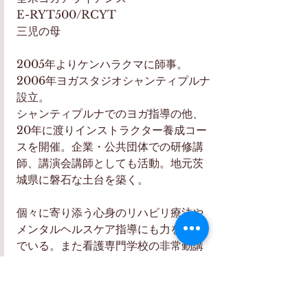
E-RYT500/RCYT
三児の母
2005年よりケンハラクマに師事。
2006年ヨガスタジオシャンティプルナ
設立。
シャンティプルナでのヨガ指導の他、
20年に渡りインストラクター養成コー
スを開催。企業・公共団体での研修講
師、講演会講師としても活動。地元茨
城県に磐石な土台を築く。
個々に寄り添う心身のリハビリ療法や
メンタルヘルスケア指導にも力を注い
でいる。また看護専門学校の非常勤講
師、高校野球部の外部コーチとして、
ティーンエージャーへのヨガ指導も行
っている。